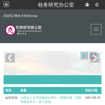
校务研究办公室
:::
/
回首页
佛光大学
Sitemap
Toggl
类别
标题
张贴日期
会议活动
社团法人台湾评鑑协会举办「掌握关键，深植
2021-05-10
学校竞争力」研习活动。