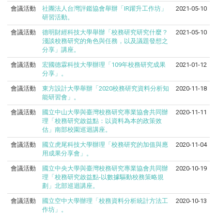
會議活動
社團法人台灣評鑑協會舉辦「IR躍升工作坊」
2021-05-10
研習活動。
會議活動
德明財經科技大學舉辦「校務研究研究什麼？
2021-05-10
淺談校務研究的角色與任務，以及議題發想之
分享」講座。
會議活動
宏國德霖科技大學辦理「109年校務研究成果
2021-01-12
分享」。
會議活動
東方設計大學舉辦「2020校務研究資料分析知
2020-11-18
能研習會」。
會議活動
國立中山大學與臺灣校務研究專業協會共同辦
2020-11-11
理「校務研究啟益點：以資料為本的政策效
估」南部校園巡迴講座。
會議活動
國立虎尾科技大學辦理「校務研究的加值與應
2020-11-04
用成果分享會」。
會議活動
國立中央大學與臺灣校務研究專業協會共同辦
2020-10-19
理「校務研究啟益點-以數據驅動校務策略規
劃」北部巡迴講座。
會議活動
國立空中大學辦理「校務資料分析統計方法工
2020-10-13
作坊」。