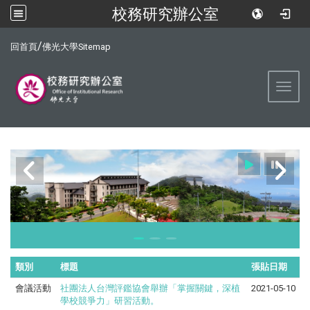
校務研究辦公室
:::
/
回首頁
佛光大學
Sitemap
Toggl
類別
標題
張貼日期
會議活動
社團法人台灣評鑑協會舉辦「掌握關鍵，深植
2021-05-10
學校競爭力」研習活動。